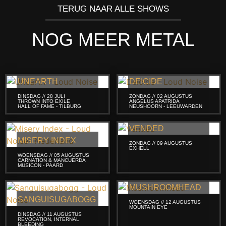
TERUG NAAR ALLE SHOWS
NOG MEER METAL
UNEARTH
DEICIDE
DINSDAG // 28 JULI
ZONDAG // 02 AUGUSTUS
THROWN INTO EXILE
ANGELUS APATRIDA
HALL OF FAME - TILBURG
NEUSHOORN - LEEUWARDEN
VENDED
MISERY INDEX
ZONDAG // 09 AUGUSTUS
EXHELL
WOENSDAG // 05 AUGUSTUS
CARNATION & MANCUERDA
MUSICON - PAARD
MUSHROOMHEAD
SANGUISUGABOGG
WOENSDAG // 12 AUGUSTUS
MOUNTAIN EYE
DINSDAG // 11 AUGUSTUS
REVOCATION, INTERNAL
BLEEDING