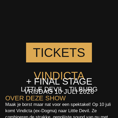
TICKETS
VINDICTA
+ FINAL STAGE
LITTLE DEVIL - TILBURG
VRIJDAG 10 JULI 2026
OVER DEZE SHOW
Maak je borst maar nat voor een spektakel! Op 10 juli
komt Vindicta (ex-Dogma) naar Little Devil. Ze
combineren de strakke, gepolijste sound van nu met