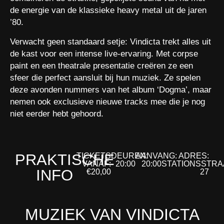
de energie van de klassieke heavy metal uit de jaren
’80.
Verwacht geen standaard setje: Vindicta trekt alles uit
de kast voor een intense live-ervaring. Met corpse
paint en een theatrale presentatie creëren ze een
sfeer die perfect aansluit bij hun muziek. Ze spelen
deze avonden nummers van het album ‘Dogma’, maar
nemen ook exclusieve nieuwe tracks mee die je nog
niet eerder hebt gehoord.
PRAKTISCHE
TICKETS
DEUREN:
AANVANG:
ADRES:
VANAF:
20:00
20:00
STATIONSSTRA
INFO
€20,00
27
MUZIEK VAN VINDICTA