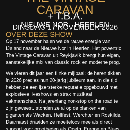
CARAVAN
+ T.B.A.
NIEUWE NOR - HEERLEN
DINSDAG 17 NOVEMBER 2026
OVER DEZE SHOW
Op 17 november halen we de rauwe energie van
IJsland naar de Nieuwe Nor in Heerlen. Het powertrio
The Vintage Caravan uit Reykjavík brengt hun eigen,
aanstekelijke mix van classic rock en moderne prog.
We vieren dit jaar een flinke mijlpaal: de heren tikken
in 2026 precies hun 20-jarig jubileum aan. In die tijd
hebben ze een ijzersterke reputatie opgebouwd met
explosieve liveshows en strak muzikaal
vakmanschap. Na jarenlang non-stop on the road te
zijn geweest, stonden ze al op de planken van
giganten als Wacken, Hellfest, Werchter en Roskilde.
Daarnaast draaiden ze moeiteloos mee als direct
support voor grootheden als Opeth, Europe en Blues