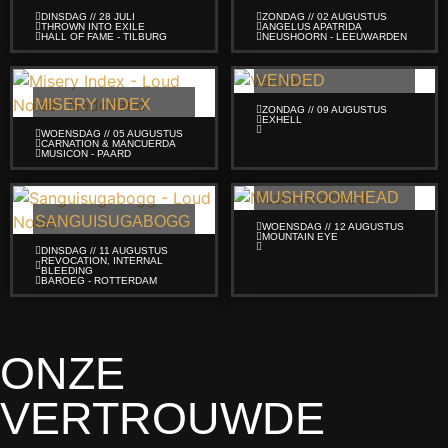
DINSDAG // 28 JULI
ZONDAG // 02 AUGUSTUS
THROWN INTO EXILE
ANGELUS APATRIDA
HALL OF FAME - TILBURG
NEUSHOORN - LEEUWARDEN
VENDED
MISERY INDEX
ZONDAG // 09 AUGUSTUS
EXHELL
WOENSDAG // 05 AUGUSTUS
CARNATION & MANCUERDA
MUSICON - PAARD
MUSHROOMHEAD
SANGUISUGABOGG
WOENSDAG // 12 AUGUSTUS
MOUNTAIN EYE
DINSDAG // 11 AUGUSTUS
REVOCATION, INTERNAL
BLEEDING
BAROEG - ROTTERDAM
ONZE
VERTROUWDE