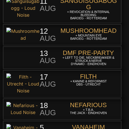
11
SANGUISUGABOG
G
AUG
+ REVOCATION & INTERNAL
BLEEDING
BAROEG - ROTTERDAM
12
MUSHROOMHEAD
+ MOUNTAIN EYE
AUG
BAROEG - ROTTERDAM
13
DMF PRE-PARTY
+ LEFT TO DIE, NECKBREAKKER &
AUG
STRUCK A NERVE
DYNAMO - EINDHOVEN
17
FILTH
+ KANINE & REFORMIST
AUG
DBS - UTRECHT
18
NEFARIOUS
+ T.B.A.
AUG
THE JACK - EINDHOVEN
5
VANAHEIM