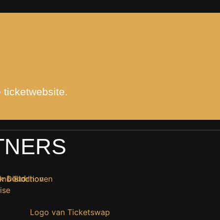
 ticketwebsite.
TNERS