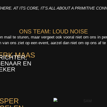
HERE. AT ITS CORE, IT’S ALL ABOUT A PRIMITIVE CO
ONS TEAM: LOUD NOISE
en mail te sturen, maar vergeet ook vooral niet om ons in p
n van ons ziet op een event, aarzel dan niet om op ons af t
ERK MAAS
RICHTER,
GENAAR EN
EKER
SPER