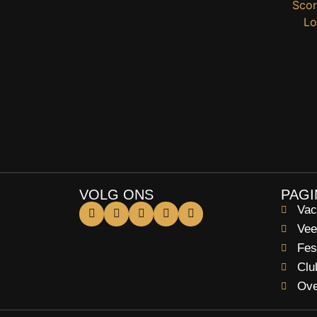
VOLG ONS
PAGI
Vac
Vee
Fes
Clu
Ove