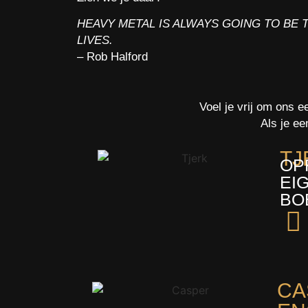
HEAVY METAL IS ALWAYS GOING TO BE T
LIVES.
– Rob Halford
Voel je vrij om ons e
Als je ee
TJ
OP
EI
BO
CA