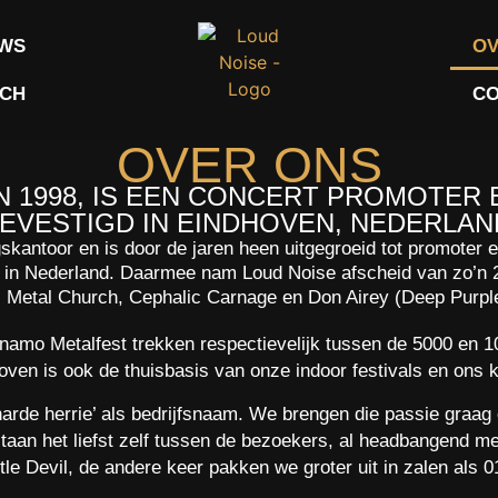
WS
OV
CH
CO
OVER ONS
N 1998, IS EEN CONCERT PROMOTER
EVESTIGD IN EINDHOVEN, NEDERLAN
kantoor en is door de jaren heen uitgegroeid tot promoter e
ls in Nederland. Daarmee nam Loud Noise afscheid van zo’n 
s Metal Church, Cephalic Carnage en Don Airey (Deep Purpl
ynamo Metalfest trekken respectievelijk tussen de 5000 en
ven is ook de thuisbasis van onze indoor festivals en ons k
harde herrie’ als bedrijfsnaam. We brengen die passie graag
taan het liefst zelf tussen de bezoekers, al headbangend met
ttle Devil, de andere keer pakken we groter uit in zalen als