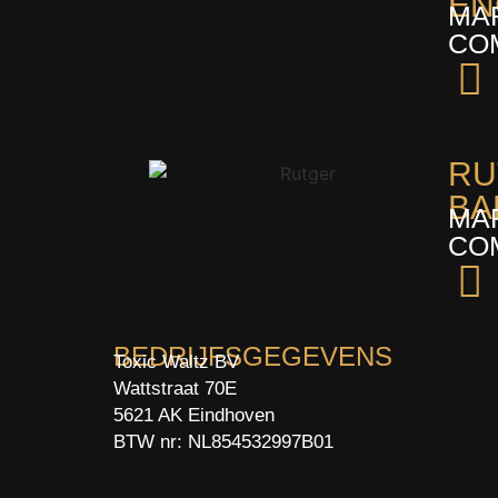
EN
MA
COM
RU
BA
MA
COM
BEDRIJFSGEGEVENS
Toxic Waltz BV
Wattstraat 70E
5621 AK Eindhoven
BTW nr:
NL854532997B01