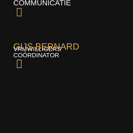
COMMUNICATIE​
GIJS BERNARD
VRIJWILLIGERS
COÖRDINATOR