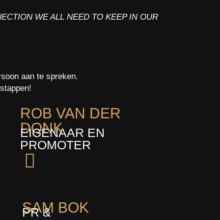
NNECTION WE ALL NEED TO KEEP IN OUR
ersoon aan te spreken.
e stappen!
ROB VAN DER
DONK
EIGENAAR EN
PROMOTER
SAM BOK
PR &