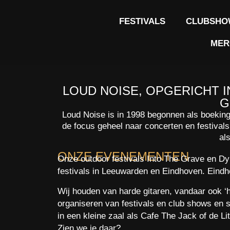
FESTIVALS
CLUBSHO
MER
LOUD NOISE, OPGERICHT I
G
Loud Noise is in 1998 begonnen als boekings
de focus geheel naar concerten en festiva
al
ONZE EVENEMENTEN
Onze outdoor festivals Into The Grave en D
festivals in Leeuwarden en Eindhoven. Eindho
Wij houden van harde gitaren, vandaar ook ‘
organiseren van festivals en club shows en s
in een kleine zaal als Cafe The Jack of de Li
Zien we je daar?