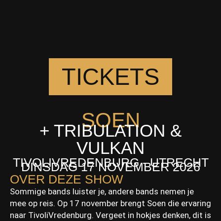
TICKETS
SOEN
+ TRIBULATION &
VULKAN
TIVOLIVREDENBURG - UTRECHT
DINSDAG 17 NOVEMBER 2026
OVER DEZE SHOW
Sommige bands luister je, andere bands nemen je
mee op reis. Op 17 november brengt Soen die ervaring
naar TivoliVredenburg. Vergeet in hokjes denken, dit is