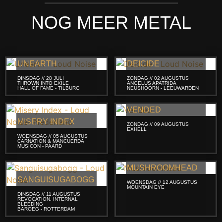
NOG MEER METAL
UNEARTH
DEICIDE
DINSDAG // 28 JULI
ZONDAG // 02 AUGUSTUS
THROWN INTO EXILE
ANGELUS APATRIDA
HALL OF FAME - TILBURG
NEUSHOORN - LEEUWARDEN
VENDED
MISERY INDEX
ZONDAG // 09 AUGUSTUS
EXHELL
WOENSDAG // 05 AUGUSTUS
CARNATION & MANCUERDA
MUSICON - PAARD
MUSHROOMHEAD
SANGUISUGABOGG
WOENSDAG // 12 AUGUSTUS
MOUNTAIN EYE
DINSDAG // 11 AUGUSTUS
REVOCATION, INTERNAL
BLEEDING
BAROEG - ROTTERDAM