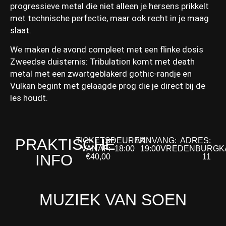
progressieve metal die niet alleen je hersens prikkelt
met technische perfectie, maar ook recht in je maag
slaat.
We maken de avond compleet met een flinke dosis
Zweedse duisternis: Tribulation komt met death
metal met een zwartgeblakerd gothic-randje en
Vulkan begint met gelaagde prog die je direct bij de
les houdt.
PRAKTISCHE
TICKETS
DEUREN:
AANVANG:
ADRES:
VANAF:
18:00
19:00
VREDENBURGK
INFO
€40,00
11
MUZIEK VAN SOEN