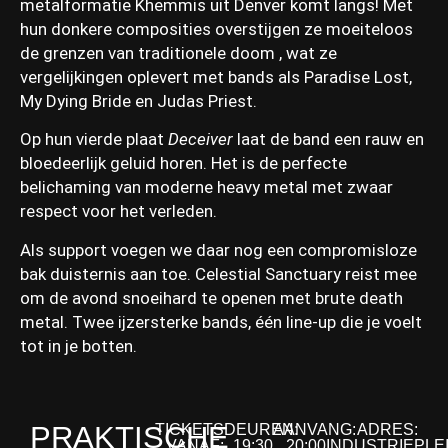
metalformatie Khemmis uit Denver komt langs! Met
hun donkere composities overstijgen ze moeiteloos
de grenzen van traditionele doom , wat ze
vergelijkingen oplevert met bands als Paradise Lost,
My Dying Bride en Judas Priest.
Op hun vierde plaat
Deceiver
laat de band een rauw en
bloedeerlijk geluid horen
. Het is de perfecte
belichaming van moderne heavy metal met zwaar
respect voor het verleden
.
Als support voegen we daar nog een compromisloze
bak duisternis aan toe. Celestial Sanctuary reist mee
om de avond snoeihard te openen met brute death
metal. Twee ijzersterke bands, één line-up die je voelt
tot in je botten.
PRAKTISCHE
TICKETS
DEUREN:
AANVANG:
ADRES:
VANAF:
19:30
20:00
INDUSTRIEPLE