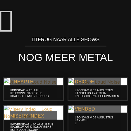
TERUG NAAR ALLE SHOWS
NOG MEER METAL
UNEARTH
DEICIDE
DINSDAG // 28 JULI
ZONDAG // 02 AUGUSTUS
THROWN INTO EXILE
ANGELUS APATRIDA
HALL OF FAME - TILBURG
NEUSHOORN - LEEUWARDEN
VENDED
MISERY INDEX
ZONDAG // 09 AUGUSTUS
EXHELL
WOENSDAG // 05 AUGUSTUS
CARNATION & MANCUERDA
MUSICON - PAARD