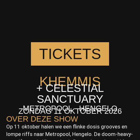
TICKETS
KHEMMIS
+ CELESTIAL
SANCTUARY
METROPOOL - HENGELO
ZONDAG 11 OKTOBER 2026
OVER DEZE SHOW
Op 11 oktober halen we een flinke dosis grooves en
lompe riffs naar Metropool, Hengelo. De doom-heavy-