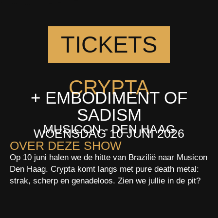
TICKETS
CRYPTA
+ EMBODIMENT OF
SADISM
MUSICON - DEN HAAG
WOENSDAG 10 JUNI 2026
OVER DEZE SHOW
Op 10 juni halen we de hitte van Brazilië naar Musicon
Den Haag. Crypta komt langs met pure death metal:
strak, scherp en genadeloos. Zien we jullie in de pit?