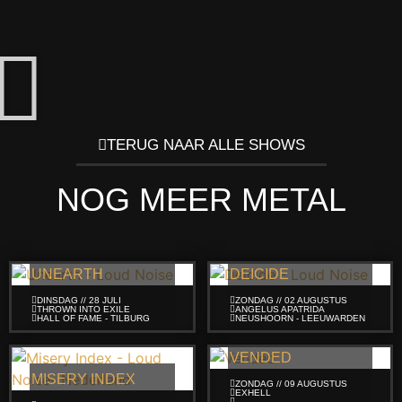
TERUG NAAR ALLE SHOWS
NOG MEER METAL
UNEARTH
DEICIDE
DINSDAG // 28 JULI
ZONDAG // 02 AUGUSTUS
THROWN INTO EXILE
ANGELUS APATRIDA
HALL OF FAME - TILBURG
NEUSHOORN - LEEUWARDEN
VENDED
MISERY INDEX
ZONDAG // 09 AUGUSTUS
EXHELL