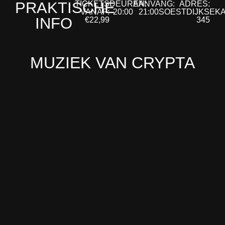
PRAKTISCHE
TICKETS
DEUREN:
AANVANG:
ADRES:
VANAF:
20:00
21:00
SOESTDIJKSEK
INFO
€22,99
345
MUZIEK VAN CRYPTA