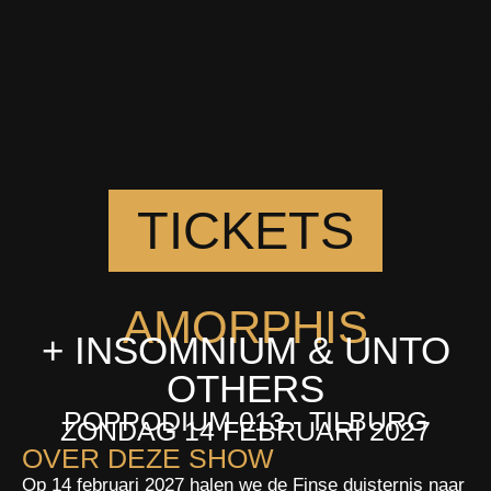
TICKETS
AMORPHIS
+ INSOMNIUM & UNTO
OTHERS
POPPODIUM 013 - TILBURG
ZONDAG 14 FEBRUARI 2027
OVER DEZE SHOW
Op 14 februari 2027 halen we de Finse duisternis naar