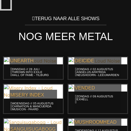
TERUG NAAR ALLE SHOWS
NOG MEER METAL
UNEARTH
DEICIDE
DINSDAG // 28 JULI
ZONDAG // 02 AUGUSTUS
THROWN INTO EXILE
ANGELUS APATRIDA
HALL OF FAME - TILBURG
NEUSHOORN - LEEUWARDEN
VENDED
MISERY INDEX
ZONDAG // 09 AUGUSTUS
EXHELL
WOENSDAG // 05 AUGUSTUS
CARNATION & MANCUERDA
MUSICON - PAARD
MUSHROOMHEAD
SANGUISUGABOGG
WOENSDAG // 12 AUGUSTUS