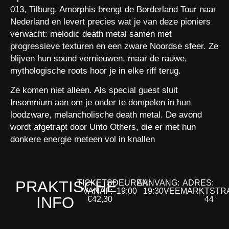
013, Tilburg. Amorphis brengt de Borderland Tour naar
Nederland en levert precies wat je van deze pioniers
verwacht: melodic death metal samen met
progressieve texturen en een zware Noordse sfeer. Ze
blijven hun sound vernieuwen, maar de rauwe,
mythologische roots hoor je in elke riff terug.
Ze komen niet alleen. Als special guest sluit
Insomnium aan om je onder te dompelen in hun
loodzware, melancholische death metal. De avond
wordt afgetrapt door Unto Others, die er met hun
donkere energie meteen vol in knallen
PRAKTISCHE
TICKETS
DEUREN:
AANVANG:
ADRES:
VANAF:
19:00
19:30
VEEMARKTSTR
INFO
€42,30
44