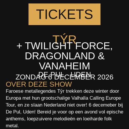
TICKETS
TÝR
+ TWILIGHT FORCE,
DRAGONLAND &
VANAHEIM
DE PUL - UDEN
ZONDAG 6 DECEMBER 2026
OVER DEZE SHOW
Faroese metallegendes Týr trekken deze winter door
Europa met hun grootschalige Valhalla Calling Europe
Tour, en ze slaan Nederland niet over! 6 decemeber bij
De Pul, Uden! Bereid je voor op een avond vol epische
anthems, loepzuivere melodieën en loeiharde folk
metal.