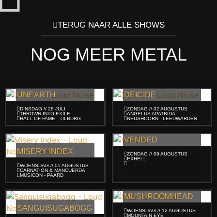
TERUG NAAR ALLE SHOWS
NOG MEER METAL
UNEARTH
DEICIDE
DINSDAG // 28 JULI
ZONDAG // 02 AUGUSTUS
THROWN INTO EXILE
ANGELUS APATRIDA
HALL OF FAME - TILBURG
NEUSHOORN - LEEUWARDEN
VENDED
MISERY INDEX
ZONDAG // 09 AUGUSTUS
EXHELL
WOENSDAG // 05 AUGUSTUS
CARNATION & MANCUERDA
MUSICON - PAARD
MUSHROOMHEAD
SANGUISUGABOGG
WOENSDAG // 12 AUGUSTUS
MOUNTAIN EYE