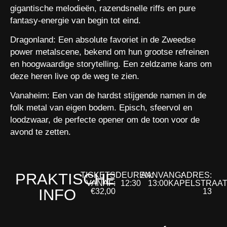
gigantische melodieën, razendsnelle riffs en pure
fantasy-energie van begin tot eind.
Dragonland: Een absolute favoriet in de Zweedse
power metalscene, bekend om hun grootse refreinen
en hoogwaardige storytelling. Een zeldzame kans om
deze heren live op de weg te zien.
Vanaheim: Een van de hardst stijgende namen in de
folk metal van eigen bodem. Episch, sfeervol en
loodzwaar, de perfecte opener om de toon voor de
avond te zetten.
PRAKTISCHE
TICKETS
DEUREN:
AANVANG:
ADRES:
VANAF:
12:30
13:00
KAPELSTRAA
INFO
€32,00
13