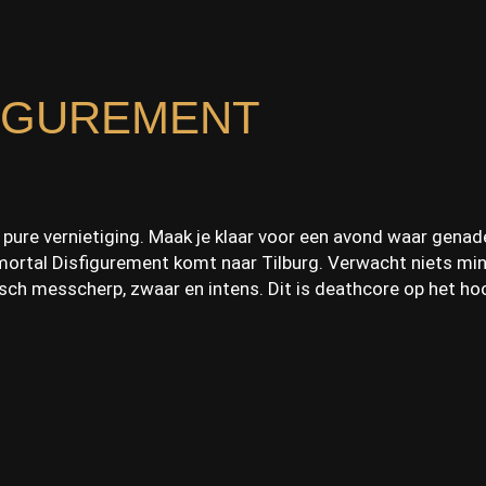
FIGUREMENT
 pure vernietiging. Maak je klaar voor een avond waar genad
ortal Disfigurement komt naar Tilburg. Verwacht niets mi
isch messcherp, zwaar en intens. Dit is deathcore op het h
nd geopend door Gutrectomy. Hun brute slam death metal z
vloer beven.