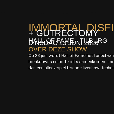
IMMORTAL DIS
+ GUTRECTOMY
HALL OF FAME - TILBURG
DINSDAG 23 JUNI 2026
OVER DEZE SHOW
Op 23 juni wordt Hall of Fame het toneel van
breakdowns en brute riffs samenkomen. Imm
dan een allesverpletterende liveshow: techn
niveau.
Alsof dat nog niet genoeg is, wordt de avo
vanaf de eerste seconde de toon en laat de 