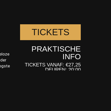
TICKETS
PRAKTISCHE
eloze
INFO
nder
TICKETS VANAF: €27,25
oogste
DEUREN: 20:00
AANVANG: 20:00
ADRES: BURGEMEESTER
et
BROKXLAAN 6
(TIJDEN ONDER
VOORBEHOUD)