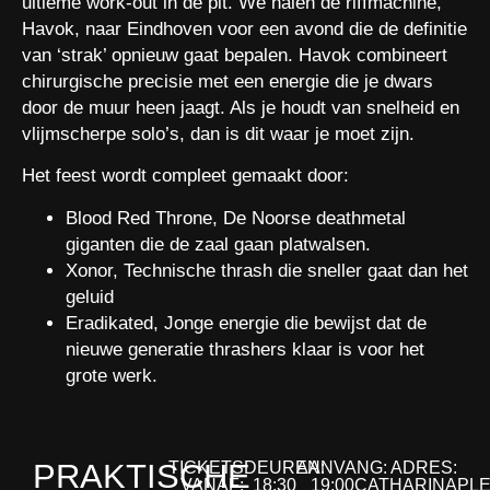
ultieme work-out in de pit. We halen de riffmachine,
Havok, naar Eindhoven voor een avond die de definitie
van ‘strak’ opnieuw gaat bepalen. Havok combineert
chirurgische precisie met een energie die je dwars
door de muur heen jaagt. Als je houdt van snelheid en
vlijmscherpe solo’s, dan is dit waar je moet zijn.
Het feest wordt compleet gemaakt door:
Blood Red Throne, De Noorse deathmetal
giganten die de zaal gaan platwalsen.
Xonor, Technische thrash die sneller gaat dan het
geluid
Eradikated, Jonge energie die bewijst dat de
nieuwe generatie thrashers klaar is voor het
grote werk.
PRAKTISCHE
TICKETS
DEUREN:
AANVANG:
ADRES:
VANAF:
18:30
19:00
CATHARINAPLE