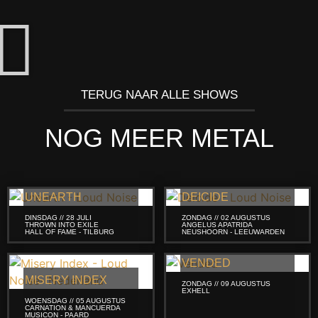
TERUG NAAR ALLE SHOWS
NOG MEER METAL
UNEARTH
DEICIDE
DINSDAG // 28 JULI
ZONDAG // 02 AUGUSTUS
THROWN INTO EXILE
ANGELUS APATRIDA
HALL OF FAME - TILBURG
NEUSHOORN - LEEUWARDEN
VENDED
MISERY INDEX
ZONDAG // 09 AUGUSTUS
EXHELL
WOENSDAG // 05 AUGUSTUS
CARNATION & MANCUERDA
MUSICON - PAARD