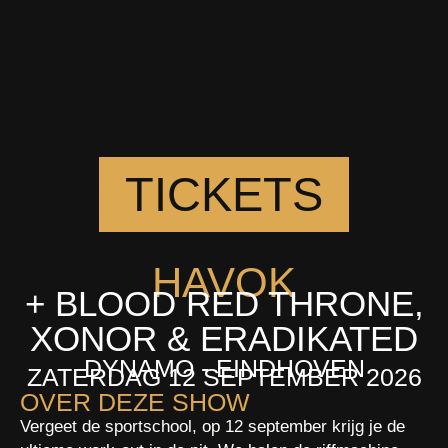
TICKETS
HAVOK
+ BLOOD RED THRONE,
XONOR & ERADIKATED
DYNAMO - EINDHOVEN
ZATERDAG 12 SEPTEMBER 2026
OVER DEZE SHOW
Vergeet de sportschool, op 12 september krijg je de